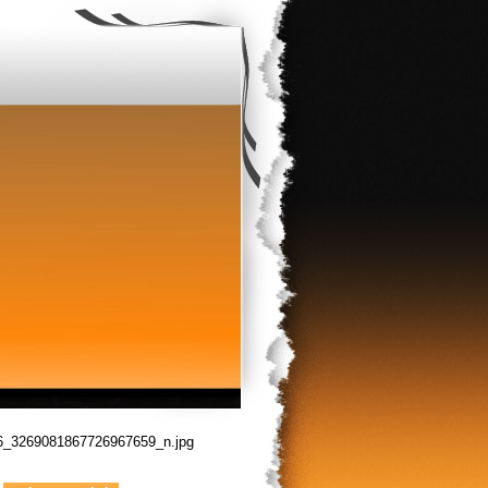
6_3269081867726967659_n.jpg