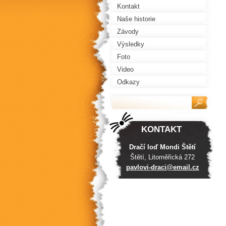
Kontakt
Naše historie
Závody
Výsledky
Foto
Video
Odkazy
KONTAKT
Dračí loď Mondi Štětí
Štětí, Litoměřická 272
pavlovi-
draci@em
ail.cz