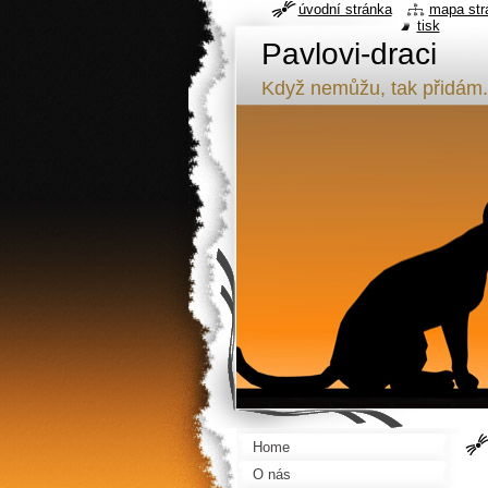
úvodní stránka
mapa str
tisk
Pavlovi-draci
Když nemůžu, tak přidám.
Home
O nás