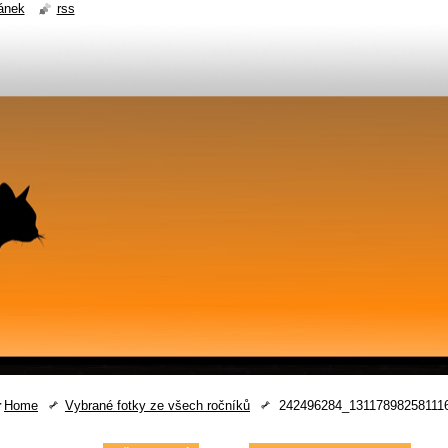
ánek
rss
Home
Vybrané fotky ze všech ročníků
242496284_13117898258111