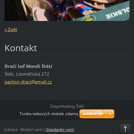
« Zpět
Kontakt
Dračí loď Mondi Štětí
Štětí, Litoměřická 272
pavlovi-
draci@em
ail.cz
Dragonboating Štětí
Tvorba webových stránek zdarma
Zobrazit:
Mobilní verzi
|
Standardní verzi