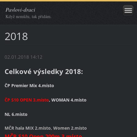
Pavlovi-draci
Když nemůžu, tak přidám.
2018
02.01.2018 14:12
Celkové výsledky 2018:
ČP Premier Mix 4.místo
ČP S10 OPEN 3.místo
, WOMAN 4.místo
NL 6.místo
MČR hala MIX 2.místo, Women 2.místo
MČR S10 Open 200m 3.místo